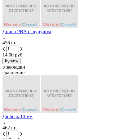
Дрива PBA с шурупом
..
456 шт
14.00 руб.
в закладки
сравнение
Дюбель 10 мм
..
462 шт