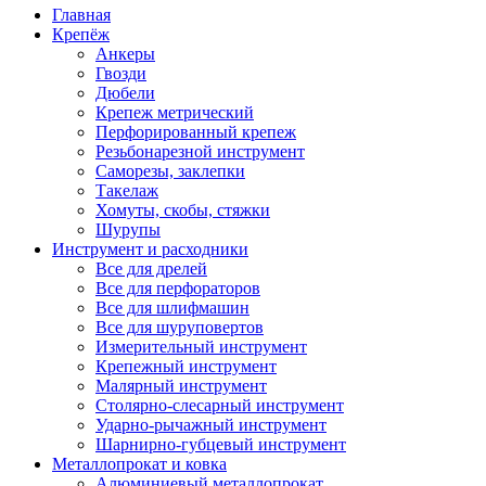
Главная
Крепёж
Анкеры
Гвозди
Дюбели
Крепеж метрический
Перфорированный крепеж
Резьбонарезной инструмент
Саморезы, заклепки
Такелаж
Хомуты, скобы, стяжки
Шурупы
Инструмент и расходники
Все для дрелей
Все для перфораторов
Все для шлифмашин
Все для шуруповертов
Измерительный инструмент
Крепежный инструмент
Малярный инструмент
Столярно-слесарный инструмент
Ударно-рычажный инструмент
Шарнирно-губцевый инструмент
Металлопрокат и ковка
Алюминиевый металлопрокат