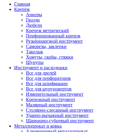
Главная
Крепёж
Анкеры
Гвозди
Дюбели
Крепеж метрический
Перфорированный крепеж
Резьбонарезной инструмент
Саморезы, заклепки
Такелаж
Хомуты, скобы, стяжки
Шурупы
Инструмент и расходники
Все для дрелей
Все для перфораторов
Все для шлифмашин
Все для шуруповертов
Измерительный инструмент
Крепежный инструмент
Малярный инструмент
Столярно-слесарный инструмент
Ударно-рычажный инструмент
Шарнирно-губцевый инструмент
Металлопрокат и ковка
Алюминиевый металлопрокат