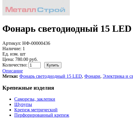
Фонарь светодиодный 15 LED
Артикул:
НФ-00000436
Наличие:
1
Ед. изм. шт
Цена: 780.00 руб.
Количество:
Описание
Метки:
Фонарь светодиодный 15 LED
,
Фонари
,
Электрика и с
Крепежные изделия
Саморезы, заклепки
Шурупы
Крепеж метрический
Перфорированный крепеж