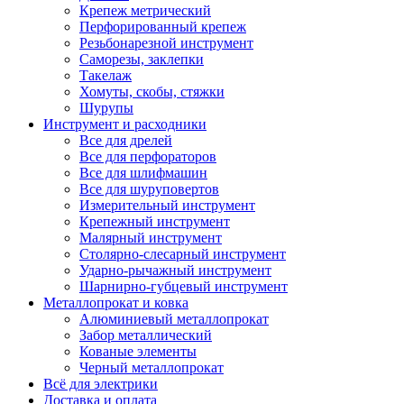
Крепеж метрический
Перфорированный крепеж
Резьбонарезной инструмент
Саморезы, заклепки
Такелаж
Хомуты, скобы, стяжки
Шурупы
Инструмент и расходники
Все для дрелей
Все для перфораторов
Все для шлифмашин
Все для шуруповертов
Измерительный инструмент
Крепежный инструмент
Малярный инструмент
Столярно-слесарный инструмент
Ударно-рычажный инструмент
Шарнирно-губцевый инструмент
Металлопрокат и ковка
Алюминиевый металлопрокат
Забор металлический
Кованые элементы
Черный металлопрокат
Всё для электрики
Доставка и оплата