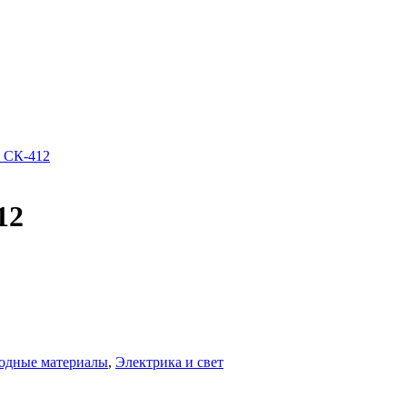
 СК-412
12
одные материалы
,
Электрика и свет