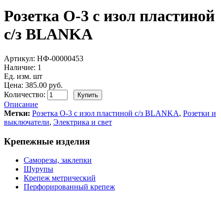
Розетка О-3 с изол пластиной
с/з BLANKA
Артикул:
НФ-00000453
Наличие:
1
Ед. изм. шт
Цена: 385.00 руб.
Количество:
Описание
Метки:
Розетка О-3 с изол пластиной с/з BLANKA
,
Розетки и
выключатели
,
Электрика и свет
Крепежные изделия
Саморезы, заклепки
Шурупы
Крепеж метрический
Перфорированный крепеж