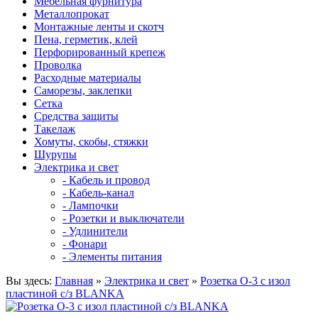
Мебельная фурнитура
Металлопрокат
Монтажные ленты и скотч
Пена, герметик, клей
Перфорированный крепеж
Проволка
Расходные материалы
Саморезы, заклепки
Сетка
Средства защиты
Такелаж
Хомуты, скобы, стяжки
Шурупы
Электрика и свет
- Кабель и провод
- Кабель-канал
- Лампочки
- Розетки и выключатели
- Удлинители
- Фонари
- Элементы питания
Вы здесь:
Главная
»
Электрика и свет
»
Розетка О-3 с изол
пластиной с/з BLANKA