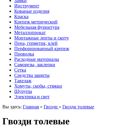
Замки
Инструмент
Кованые изделия
Краска
Крепеж метрический
Мебельная фурнитура
Металлопрокат
Монтажные ленты и скотч
Пена, герметик, клей
Перфорированный крепеж
Проволка
Расходные материалы
Саморезы, заклепки
Сетка
Средства защиты
Такелаж
Хомуты, скобы, стяжки
Шурупы
Электрика и свет
Вы здесь:
Главная
»
Гвозди
»
Гвозди толевые
Гвозди толевые