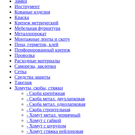
Замки
Инструмент
Кованые изделия
Краска
Крепеж метрический
Мебельная фурнитура
Металлопрокат
Монтажные ленты и скотч
Пена, герметик, клей
Перфорированный крепеж
Проволка
Расходные материалы
Саморезы, заклепки
Сетка
Средства защиты
Такелаж
Хомуты, скобы, стяжки
- Скоба крепёжная
- Скоба метал. двухлапковая
- Скоба метал. однолапковая
- Скоба строительная
- Хомут метал. червячный
- Хомут с гайкой
- Хомут с шурупом
- Хомут стяжка нейлоновая