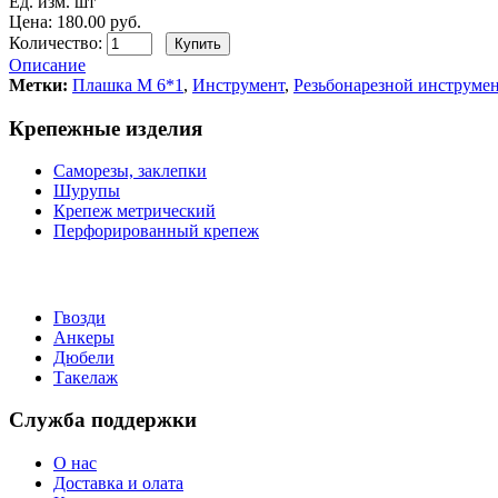
Ед. изм. шт
Цена: 180.00 руб.
Количество:
Описание
Метки:
Плашка М 6*1
,
Инструмент
,
Резьбонарезной инструме
Крепежные изделия
Саморезы, заклепки
Шурупы
Крепеж метрический
Перфорированный крепеж
Гвозди
Анкеры
Дюбели
Такелаж
Служба поддержки
О нас
Доставка и олата