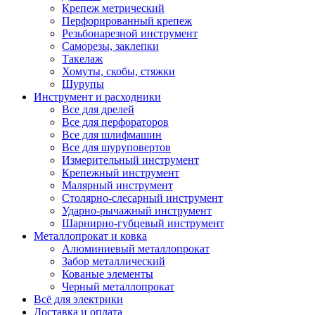
Крепеж метрический
Перфорированный крепеж
Резьбонарезной инструмент
Саморезы, заклепки
Такелаж
Хомуты, скобы, стяжки
Шурупы
Инструмент и расходники
Все для дрелей
Все для перфораторов
Все для шлифмашин
Все для шуруповертов
Измерительный инструмент
Крепежный инструмент
Малярный инструмент
Столярно-слесарный инструмент
Ударно-рычажный инструмент
Шарнирно-губцевый инструмент
Металлопрокат и ковка
Алюминиевый металлопрокат
Забор металлический
Кованые элементы
Черный металлопрокат
Всё для электрики
Доставка и оплата