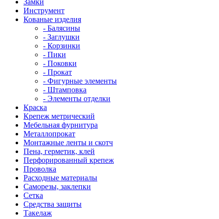
Замки
Инструмент
Кованые изделия
- Балясины
- Заглушки
- Корзинки
- Пики
- Поковки
- Прокат
- Фигурные элементы
- Штамповка
- Элементы отделки
Краска
Крепеж метрический
Мебельная фурнитура
Металлопрокат
Монтажные ленты и скотч
Пена, герметик, клей
Перфорированный крепеж
Проволка
Расходные материалы
Саморезы, заклепки
Сетка
Средства защиты
Такелаж