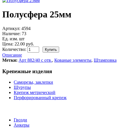
Полусфера 25мм
Артикул:
4594
Наличие:
73
Ед. изм. шт
Цена: 22.00 руб.
Количество:
Описание
Метки:
Арт 882/40 с отв.
,
Кованые элементы
,
Штамповка
Крепежные изделия
Саморезы, заклепки
Шурупы
Крепеж метрический
Перфорированный крепеж
Гвозди
Анкеры