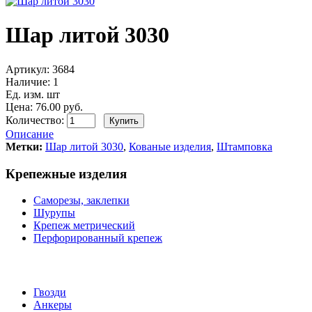
Шар литой 3030
Артикул:
3684
Наличие:
1
Ед. изм. шт
Цена: 76.00 руб.
Количество:
Описание
Метки:
Шар литой 3030
,
Кованые изделия
,
Штамповка
Крепежные изделия
Саморезы, заклепки
Шурупы
Крепеж метрический
Перфорированный крепеж
Гвозди
Анкеры