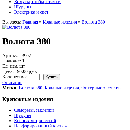
Хомуты, скобы, стяжки
Шурупы
Электрика и свет
Вы здесь:
Главная
»
Кованые изделия
»
Волюта 380
Волюта 380
Артикул:
3902
Наличие:
1
Ед. изм. шт
Цена: 190.00 руб.
Количество:
Описание
Метки:
Волюта 380
,
Кованые изделия
,
Фигурные элементы
Крепежные изделия
Саморезы, заклепки
Шурупы
Крепеж метрический
Перфорированный крепеж