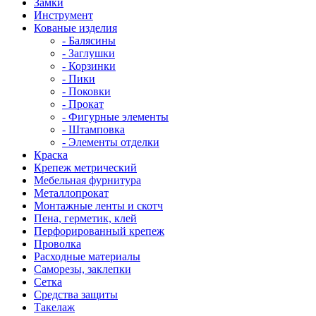
Замки
Инструмент
Кованые изделия
- Балясины
- Заглушки
- Корзинки
- Пики
- Поковки
- Прокат
- Фигурные элементы
- Штамповка
- Элементы отделки
Краска
Крепеж метрический
Мебельная фурнитура
Металлопрокат
Монтажные ленты и скотч
Пена, герметик, клей
Перфорированный крепеж
Проволка
Расходные материалы
Саморезы, заклепки
Сетка
Средства защиты
Такелаж