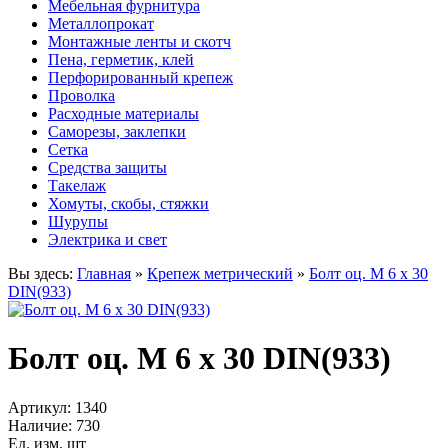
Мебельная фурнитура
Металлопрокат
Монтажные ленты и скотч
Пена, герметик, клей
Перфорированный крепеж
Проволка
Расходные материалы
Саморезы, заклепки
Сетка
Средства защиты
Такелаж
Хомуты, скобы, стяжки
Шурупы
Электрика и свет
Вы здесь:
Главная
»
Крепеж метрический
»
Болт оц. М 6 х 30
DIN(933)
Болт оц. М 6 х 30 DIN(933)
Артикул:
1340
Наличие:
730
Ед. изм. шт