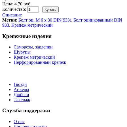
Цена: 4.70 руб.
Количество:
Описание
Метки:
Болт оц. М 6 х 30 DIN(933)
,
Болт оцинкованный DIN
933
,
Крепеж метрический
Крепежные изделия
Саморезы, заклепки
Шурупы
Крепеж метрический
Перфорированный крепеж
Гвозди
Анкеры
Дюбели
Такелаж
Служба поддержки
О нас
Доставка и олата