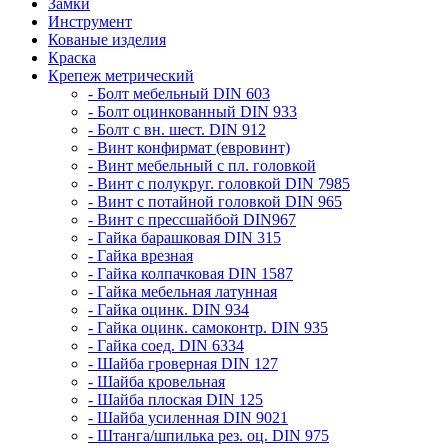
Замки
Инструмент
Кованые изделия
Краска
Крепеж метрический
- Болт мебельный DIN 603
- Болт оцинкованный DIN 933
- Болт с вн. шест. DIN 912
- Винт конфирмат (евровинт)
- Винт мебельный с пл. головкой
- Винт с полукруг. головкой DIN 7985
- Винт с потайной головкой DIN 965
- Винт с прессшайбой DIN967
- Гайка барашковая DIN 315
- Гайка врезная
- Гайка колпачковая DIN 1587
- Гайка мебельная латунная
- Гайка оцинк. DIN 934
- Гайка оцинк. самоконтр. DIN 935
- Гайка соед. DIN 6334
- Шайба гроверная DIN 127
- Шайба кровельная
- Шайба плоская DIN 125
- Шайба усиленная DIN 9021
- Штанга/шпилька рез. оц. DIN 975