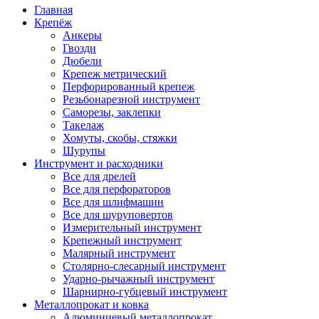
Главная
Крепёж
Анкеры
Гвозди
Дюбели
Крепеж метрический
Перфорированный крепеж
Резьбонарезной инструмент
Саморезы, заклепки
Такелаж
Хомуты, скобы, стяжки
Шурупы
Инструмент и расходники
Все для дрелей
Все для перфораторов
Все для шлифмашин
Все для шуруповертов
Измерительный инструмент
Крепежный инструмент
Малярный инструмент
Столярно-слесарный инструмент
Ударно-рычажный инструмент
Шарнирно-губцевый инструмент
Металлопрокат и ковка
Алюминиевый металлопрокат