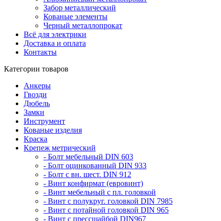
Забор металлический
Кованые элементы
Черный металлопрокат
Всё для электрики
Доставка и оплата
Контакты
Категории товаров
Анкеры
Гвозди
Дюбель
Замки
Инструмент
Кованые изделия
Краска
Крепеж метрический
- Болт мебельный DIN 603
- Болт оцинкованный DIN 933
- Болт с вн. шест. DIN 912
- Винт конфирмат (евровинт)
- Винт мебельный с пл. головкой
- Винт с полукруг. головкой DIN 7985
- Винт с потайной головкой DIN 965
- Винт с прессшайбой DIN967