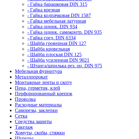
- Гайка барашковая DIN 315
- Гайка врезная
- Гайка колпачковая DIN 1587
- Гайка мебельная латунная
- Гайка оцинк. DIN 934
- Гайка оцинк. самоконтр. DIN 935
- Гайка соед. DIN 6334
- Шайба гроверная DIN 127
- Шайба кровельная
- Шайба плоская DIN 125
- Шайба усиленная DIN 9021
- Штанга/шпилька рез. оц. DIN 975
Мебельная фурнитура
Металлопрокат
Монтажные ленты и скотч
Пена, герметик, клей
Перфорированный крепеж
Проволка
Расходные материалы
Саморезы, заклепки
Сетка
Средства защиты
Такелаж
Хомуты, скобы, стяжки
Шурупы