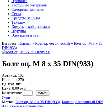
Проволка
Расходные материалы
Саморезы, заклепки
Сетка
Средства защиты
Такелаж
Хомуты, скобы, стяжки
Шурупы
Электрика и свет
Вы здесь:
Главная
»
Крепеж метрический
»
Болт оц. М 8 х 35
DIN(933)
Болт оц. М 8 х 35 DIN(933)
Артикул:
1024
Наличие:
270
Ед. изм. шт
Цена: 8.00 руб.
Количество:
Описание
Метки:
Болт оц. М 8 х 35 DIN(933)
,
Болт оцинкованный DIN
933
,
Крепеж метрический