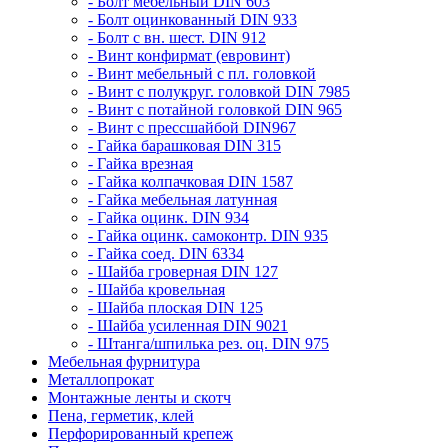
- Болт мебельный DIN 603
- Болт оцинкованный DIN 933
- Болт с вн. шест. DIN 912
- Винт конфирмат (евровинт)
- Винт мебельный с пл. головкой
- Винт с полукруг. головкой DIN 7985
- Винт с потайной головкой DIN 965
- Винт с прессшайбой DIN967
- Гайка барашковая DIN 315
- Гайка врезная
- Гайка колпачковая DIN 1587
- Гайка мебельная латунная
- Гайка оцинк. DIN 934
- Гайка оцинк. самоконтр. DIN 935
- Гайка соед. DIN 6334
- Шайба гроверная DIN 127
- Шайба кровельная
- Шайба плоская DIN 125
- Шайба усиленная DIN 9021
- Штанга/шпилька рез. оц. DIN 975
Мебельная фурнитура
Металлопрокат
Монтажные ленты и скотч
Пена, герметик, клей
Перфорированный крепеж