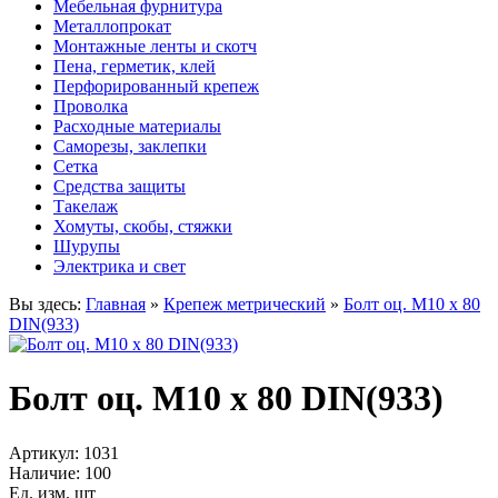
Мебельная фурнитура
Металлопрокат
Монтажные ленты и скотч
Пена, герметик, клей
Перфорированный крепеж
Проволка
Расходные материалы
Саморезы, заклепки
Сетка
Средства защиты
Такелаж
Хомуты, скобы, стяжки
Шурупы
Электрика и свет
Вы здесь:
Главная
»
Крепеж метрический
»
Болт оц. М10 х 80
DIN(933)
Болт оц. М10 х 80 DIN(933)
Артикул:
1031
Наличие:
100
Ед. изм. шт