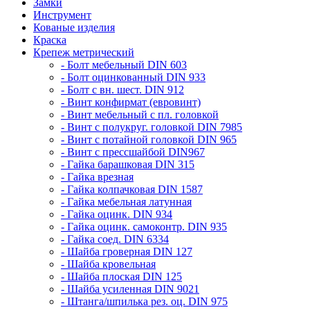
Замки
Инструмент
Кованые изделия
Краска
Крепеж метрический
- Болт мебельный DIN 603
- Болт оцинкованный DIN 933
- Болт с вн. шест. DIN 912
- Винт конфирмат (евровинт)
- Винт мебельный с пл. головкой
- Винт с полукруг. головкой DIN 7985
- Винт с потайной головкой DIN 965
- Винт с прессшайбой DIN967
- Гайка барашковая DIN 315
- Гайка врезная
- Гайка колпачковая DIN 1587
- Гайка мебельная латунная
- Гайка оцинк. DIN 934
- Гайка оцинк. самоконтр. DIN 935
- Гайка соед. DIN 6334
- Шайба гроверная DIN 127
- Шайба кровельная
- Шайба плоская DIN 125
- Шайба усиленная DIN 9021
- Штанга/шпилька рез. оц. DIN 975