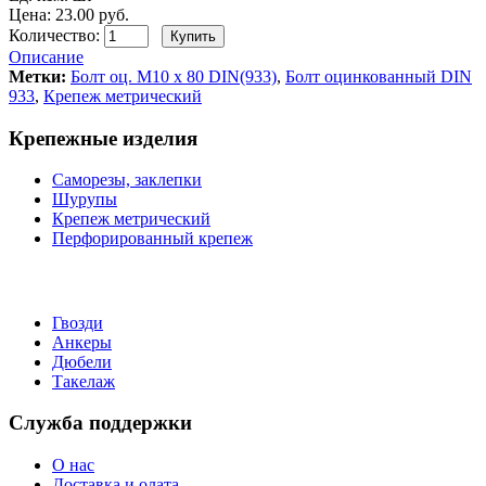
Цена: 23.00 руб.
Количество:
Описание
Метки:
Болт оц. М10 х 80 DIN(933)
,
Болт оцинкованный DIN
933
,
Крепеж метрический
Крепежные изделия
Саморезы, заклепки
Шурупы
Крепеж метрический
Перфорированный крепеж
Гвозди
Анкеры
Дюбели
Такелаж
Служба поддержки
О нас
Доставка и олата