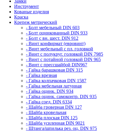
Замки
Инструмент
Кованые изделия
Краска
Крепеж метрический
- Болт мебельный DIN 603
- Болт оцинкованный DIN 933
- Болт с вн. шест. DIN 912
- Винт конфирмат (евровинт)
- Винт мебельный с пл. головкой
- Винт с полукруг. головкой DIN 7985
- Винт с потайной головкой DIN 965
- Винт с прессшайбой DIN967
- Гайка барашковая DIN 315
- Гайка врезная
- Гайка колпачковая DIN 1587
- Гайка мебельная латунная
- Гайка оцинк. DIN 934
- Гайка оцинк. самоконтр. DIN 935
- Гайка соед. DIN 6334
- Шайба гроверная DIN 127
- Шайба кровельная
- Шайба плоская DIN 125
- Шайба усиленная DIN 9021
- Штанга/шпилька рез. оц. DIN 975