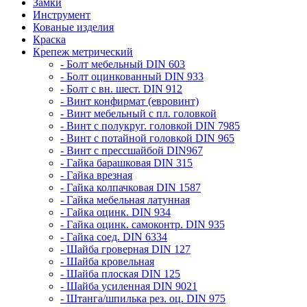
Замки
Инструмент
Кованые изделия
Краска
Крепеж метрический
- Болт мебельный DIN 603
- Болт оцинкованный DIN 933
- Болт с вн. шест. DIN 912
- Винт конфирмат (евровинт)
- Винт мебельный с пл. головкой
- Винт с полукруг. головкой DIN 7985
- Винт с потайной головкой DIN 965
- Винт с прессшайбой DIN967
- Гайка барашковая DIN 315
- Гайка врезная
- Гайка колпачковая DIN 1587
- Гайка мебельная латунная
- Гайка оцинк. DIN 934
- Гайка оцинк. самоконтр. DIN 935
- Гайка соед. DIN 6334
- Шайба гроверная DIN 127
- Шайба кровельная
- Шайба плоская DIN 125
- Шайба усиленная DIN 9021
- Штанга/шпилька рез. оц. DIN 975