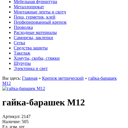
Мебельная фурнитура
Металлопрокат
Монтажные ленты и скотч
Пена, герметик, клей
Перфорированный крепеж
Проволка
Расходные материалы
Саморезы, заклепки
Сетка
Средства защиты
Такелаж
Хомуты, скобы, стяжки
Шурупы
Электрика и свет
Вы здесь:
Главная
»
Крепеж метрический
»
гайка-барашек
М12
гайка-барашек М12
Артикул:
2147
Наличие:
505
Ед. изм. шт