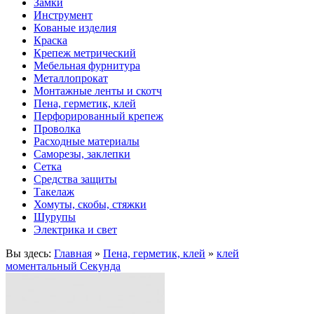
Замки
Инструмент
Кованые изделия
Краска
Крепеж метрический
Мебельная фурнитура
Металлопрокат
Монтажные ленты и скотч
Пена, герметик, клей
Перфорированный крепеж
Проволка
Расходные материалы
Саморезы, заклепки
Сетка
Средства защиты
Такелаж
Хомуты, скобы, стяжки
Шурупы
Электрика и свет
Вы здесь:
Главная
»
Пена, герметик, клей
»
клей
моментальный Секунда