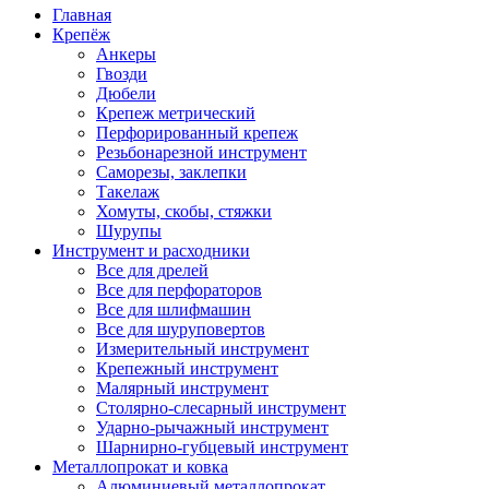
Главная
Крепёж
Анкеры
Гвозди
Дюбели
Крепеж метрический
Перфорированный крепеж
Резьбонарезной инструмент
Саморезы, заклепки
Такелаж
Хомуты, скобы, стяжки
Шурупы
Инструмент и расходники
Все для дрелей
Все для перфораторов
Все для шлифмашин
Все для шуруповертов
Измерительный инструмент
Крепежный инструмент
Малярный инструмент
Столярно-слесарный инструмент
Ударно-рычажный инструмент
Шарнирно-губцевый инструмент
Металлопрокат и ковка
Алюминиевый металлопрокат