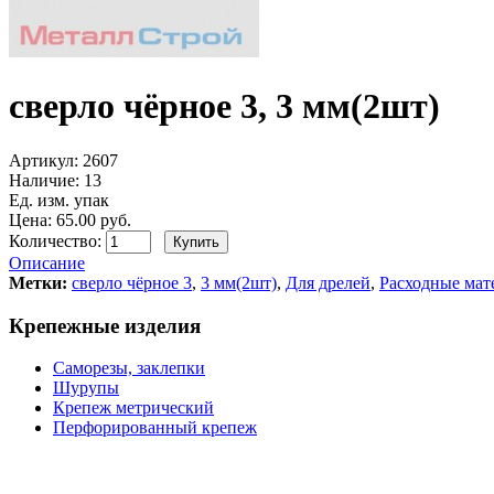
сверло чёрное 3, 3 мм(2шт)
Артикул:
2607
Наличие:
13
Ед. изм. упак
Цена: 65.00 руб.
Количество:
Описание
Метки:
сверло чёрное 3
,
3 мм(2шт)
,
Для дрелей
,
Расходные мат
Крепежные изделия
Саморезы, заклепки
Шурупы
Крепеж метрический
Перфорированный крепеж