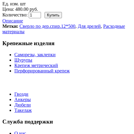
Ед. изм. шт
Цена: 480.00 руб.
Количество:
Описание
Метки:
Сверло по дер.спир.12*500
,
Для дрелей
,
Расходные
материалы
Крепежные изделия
Саморезы, заклепки
Шурупы
Крепеж метрический
Перфорированный крепеж
Гвозди
Анкеры
Дюбели
Такелаж
Служба поддержки
О нас