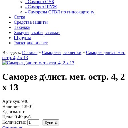
- Саморез СУБ
- Саморез ШУЖ
- Саморезы СГВЛ по гипсокартону
Сетка
Средства защиты
Такелаж
Хомуты, скобы, стяжки
Шурупы
Электрика и свет
Вы здесь:
Главная
»
Саморезы, заклепки
»
Саморез д\лист. мет.
остр. 4,2 х 13
Саморез д\лист. мет. остр. 4, 2
х 13
Артикул:
946
Наличие:
13901
Ед. изм. шт
Цена: 0.40 руб.
Количество:
Описание