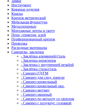
Замки
Инструмент
Кованые изделия
Краска
Крепеж метрический
Мебельная фурнитура
Металлопрокат
Монтажные ленты и скотч
Пена, герметик, клей
Перфорированный крепеж
Проволка
Расходные материалы
Саморезы, заклепки
- Заклёпка алюминий/сталь
- Заклепка нерж/нерж
- Заклепка с внутренней резьбой
- Заклёпка сталь/сталь
- Саморез ГД/ГМ
- Саморез для сэнд. панели
- Саморез кровельный
- Саморез кровельный окр.
- Саморез мет/мет
- Саморез оконный
- Саморез по металлу со сверлом
- Саморез с полукруг. головкой