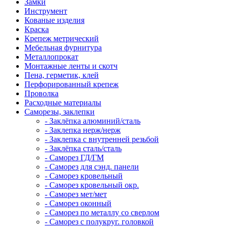
Замки
Инструмент
Кованые изделия
Краска
Крепеж метрический
Мебельная фурнитура
Металлопрокат
Монтажные ленты и скотч
Пена, герметик, клей
Перфорированный крепеж
Проволка
Расходные материалы
Саморезы, заклепки
- Заклёпка алюминий/сталь
- Заклепка нерж/нерж
- Заклепка с внутренней резьбой
- Заклёпка сталь/сталь
- Саморез ГД/ГМ
- Саморез для сэнд. панели
- Саморез кровельный
- Саморез кровельный окр.
- Саморез мет/мет
- Саморез оконный
- Саморез по металлу со сверлом
- Саморез с полукруг. головкой