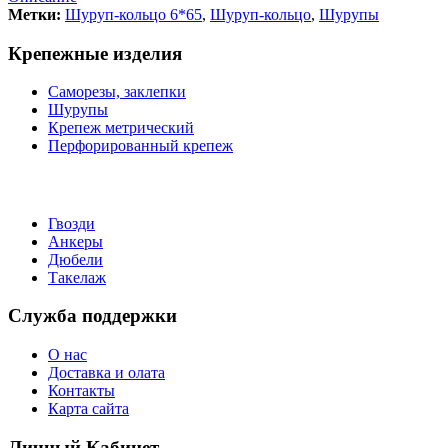
Метки:
Шуруп-кольцо 6*65
,
Шуруп-кольцо
,
Шурупы
Крепежные изделия
Саморезы, заклепки
Шурупы
Крепеж метрический
Перфорированный крепеж
Гвозди
Анкеры
Дюбели
Такелаж
Служба поддержки
О нас
Доставка и олата
Контакты
Карта сайта
Личный Кабинет