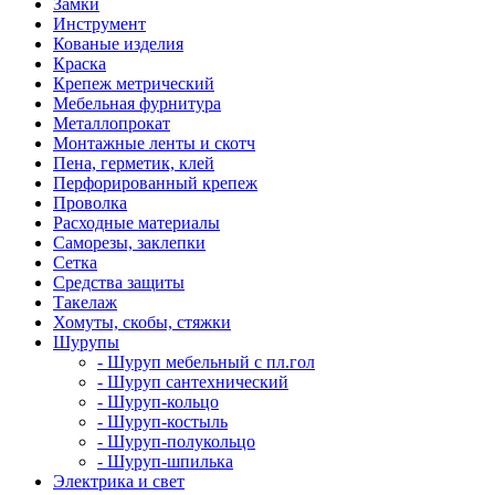
Замки
Инструмент
Кованые изделия
Краска
Крепеж метрический
Мебельная фурнитура
Металлопрокат
Монтажные ленты и скотч
Пена, герметик, клей
Перфорированный крепеж
Проволка
Расходные материалы
Саморезы, заклепки
Сетка
Средства защиты
Такелаж
Хомуты, скобы, стяжки
Шурупы
- Шуруп мебельный с пл.гол
- Шуруп сантехнический
- Шуруп-кольцо
- Шуруп-костыль
- Шуруп-полукольцо
- Шуруп-шпилька
Электрика и свет