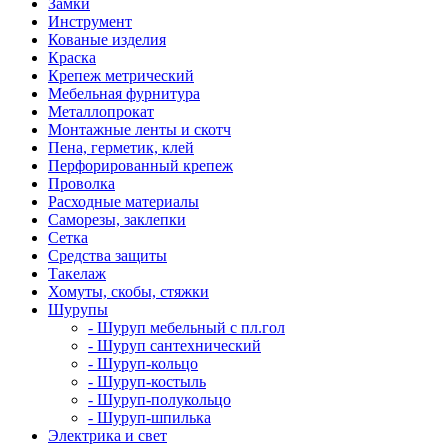
Замки
Инструмент
Кованые изделия
Краска
Крепеж метрический
Мебельная фурнитура
Металлопрокат
Монтажные ленты и скотч
Пена, герметик, клей
Перфорированный крепеж
Проволка
Расходные материалы
Саморезы, заклепки
Сетка
Средства защиты
Такелаж
Хомуты, скобы, стяжки
Шурупы
- Шуруп мебельный с пл.гол
- Шуруп сантехнический
- Шуруп-кольцо
- Шуруп-костыль
- Шуруп-полукольцо
- Шуруп-шпилька
Электрика и свет