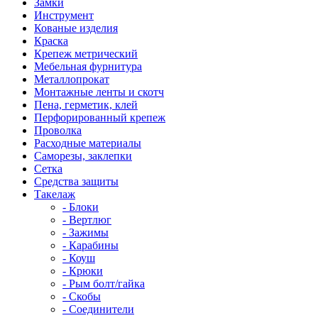
Замки
Инструмент
Кованые изделия
Краска
Крепеж метрический
Мебельная фурнитура
Металлопрокат
Монтажные ленты и скотч
Пена, герметик, клей
Перфорированный крепеж
Проволка
Расходные материалы
Саморезы, заклепки
Сетка
Средства защиты
Такелаж
- Блоки
- Вертлюг
- Зажимы
- Карабины
- Коуш
- Крюки
- Рым болт/гайка
- Скобы
- Соединители