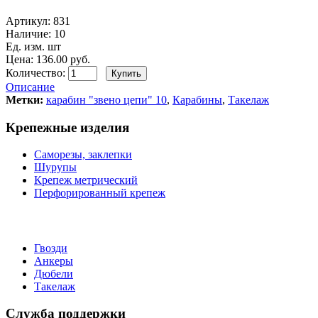
Артикул:
831
Наличие:
10
Ед. изм. шт
Цена: 136.00 руб.
Количество:
Описание
Метки:
карабин "звено цепи" 10
,
Карабины
,
Такелаж
Крепежные изделия
Саморезы, заклепки
Шурупы
Крепеж метрический
Перфорированный крепеж
Гвозди
Анкеры
Дюбели
Такелаж
Служба поддержки