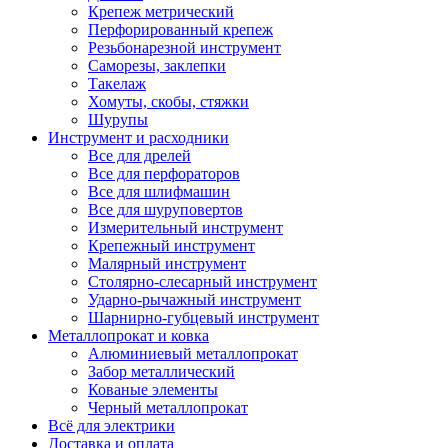
Крепеж метрический
Перфорированный крепеж
Резьбонарезной инструмент
Саморезы, заклепки
Такелаж
Хомуты, скобы, стяжки
Шурупы
Инструмент и расходники
Все для дрелей
Все для перфораторов
Все для шлифмашин
Все для шуруповертов
Измерительный инструмент
Крепежный инструмент
Малярный инструмент
Столярно-слесарный инструмент
Ударно-рычажный инструмент
Шарнирно-губцевый инструмент
Металлопрокат и ковка
Алюминиевый металлопрокат
Забор металлический
Кованые элементы
Черный металлопрокат
Всё для электрики
Доставка и оплата