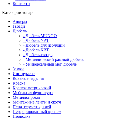
Контакты
Категории товаров
Анкеры
Гвозди
Дюбель
- Дюбель MUNGO
- Дюбель NAT
- Дюбель для изоляции
- Дюбель КВТ
- Дюбель-гвоздь
- Металлический рамный дюбель
- Универсальный мет. дюбель
Замки
Инструмент
Кованые изделия
Краска
Крепеж метрический
Мебельная фурнитура
Металлопрокат
Монтажные ленты и скотч
Пена, герметик, клей
Перфорированный крепеж
Проволка