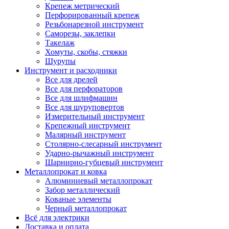
Крепеж метрический
Перфорированный крепеж
Резьбонарезной инструмент
Саморезы, заклепки
Такелаж
Хомуты, скобы, стяжки
Шурупы
Инструмент и расходники
Все для дрелей
Все для перфораторов
Все для шлифмашин
Все для шуруповертов
Измерительный инструмент
Крепежный инструмент
Малярный инструмент
Столярно-слесарный инструмент
Ударно-рычажный инструмент
Шарнирно-губцевый инструмент
Металлопрокат и ковка
Алюминиевый металлопрокат
Забор металлический
Кованые элементы
Черный металлопрокат
Всё для электрики
Доставка и оплата