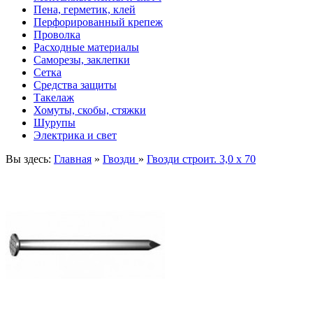
Пена, герметик, клей
Перфорированный крепеж
Проволка
Расходные материалы
Саморезы, заклепки
Сетка
Средства защиты
Такелаж
Хомуты, скобы, стяжки
Шурупы
Электрика и свет
Вы здесь:
Главная
»
Гвозди
»
Гвозди строит. 3,0 х 70