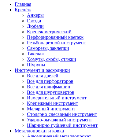
Главная
Крепёж
Анкеры
Гвозди
Дюбели
Крепеж метрический
Перфорированный крепеж
Резьбонарезной инструмент
Саморезы, заклепки
Такелаж
Хомуты, скобы, стяжки
Шурупы
Инструмент и расходники
Все для дрелей
Все для перфораторов
Все для шлифмашин
Все для шуруповертов
Измерительный инструмент
Крепежный инструмент
Малярный инструмент
Столярно-слесарный инструмент
Ударно-рычажный инструмент
Шарнирно-губцевый инструмент
Металлопрокат и ковка
Алюминиевый металлопрокат