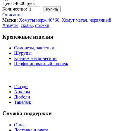
Цена: 40.00 руб.
Количество:
Описание
Метки:
Хомуты нерж.40*60
,
Хомут метал. червячный
,
Хомуты
,
скобы
,
стяжки
Крепежные изделия
Саморезы, заклепки
Шурупы
Крепеж метрический
Перфорированный крепеж
Гвозди
Анкеры
Дюбели
Такелаж
Служба поддержки
О нас
Доставка и олата