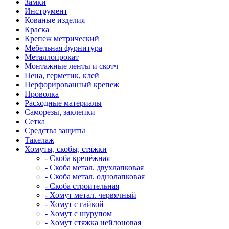
Замки
Инструмент
Кованые изделия
Краска
Крепеж метрический
Мебельная фурнитура
Металлопрокат
Монтажные ленты и скотч
Пена, герметик, клей
Перфорированный крепеж
Проволка
Расходные материалы
Саморезы, заклепки
Сетка
Средства защиты
Такелаж
Хомуты, скобы, стяжки
- Скоба крепёжная
- Скоба метал. двухлапковая
- Скоба метал. однолапковая
- Скоба строительная
- Хомут метал. червячный
- Хомут с гайкой
- Хомут с шурупом
- Хомут стяжка нейлоновая