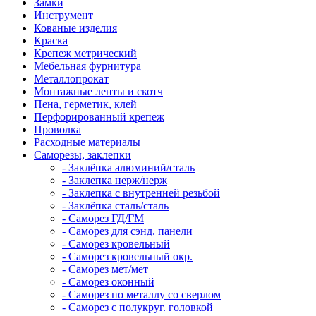
Замки
Инструмент
Кованые изделия
Краска
Крепеж метрический
Мебельная фурнитура
Металлопрокат
Монтажные ленты и скотч
Пена, герметик, клей
Перфорированный крепеж
Проволка
Расходные материалы
Саморезы, заклепки
- Заклёпка алюминий/сталь
- Заклепка нерж/нерж
- Заклепка с внутренней резьбой
- Заклёпка сталь/сталь
- Саморез ГД/ГМ
- Саморез для сэнд. панели
- Саморез кровельный
- Саморез кровельный окр.
- Саморез мет/мет
- Саморез оконный
- Саморез по металлу со сверлом
- Саморез с полукруг. головкой